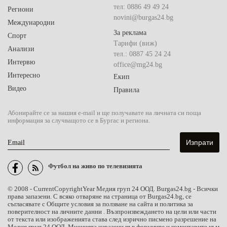
тел: 0886 49 49 24
Региони
novini@burgas24.bg
Международни
За реклама
Спорт
Тарифи (виж)
Анализи
тел.: 0887 45 24 24
Интервю
office@mg24.bg
Интересно
Екип
Видео
Правила
Абонирайте се за нашия e-mail и ще получавате на личната си поща
информация за случващото се в Бургас и региона.
Email
Футбол на живо по телевизията
© 2008 -
CurrentCopyrightYear
Медия груп 24 ООД.
Burgas24.bg
- Всички
права запазени. С всяко отваряне на страница от Burgas24.bg, се
съгласявате с
Общите условия за ползване на сайта и политика за
поверителност на личните данни
. Възпроизвеждането на цели или части
от текста или изображенията става след изрично писмено разрешение на