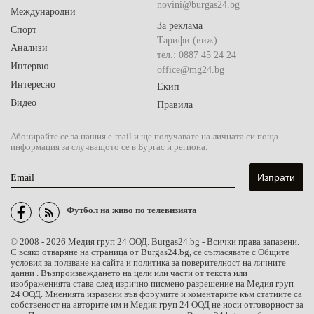
novini@burgas24.bg
Международни
За реклама
Спорт
Тарифи (виж)
Анализи
тел.: 0887 45 24 24
Интервю
office@mg24.bg
Интересно
Екип
Видео
Правила
Абонирайте се за нашия e-mail и ще получавате на личната си поща
информация за случващото се в Бургас и региона.
Email
Футбол на живо по телевизията
© 2008 - 2026 Медия груп 24 ООД. Burgas24.bg - Всички права запазени.
С всяко отваряне на страница от Burgas24.bg, се съгласявате с Общите
условия за ползване на сайта и политика за поверителност на личните
данни . Възпроизвеждането на цели или части от текста или
изображенията става след изрично писмено разрешение на Медия груп
24 ООД. Мненията изразени във форумите и коментарите към статиите са
собственост на авторите им и Медия груп 24 ООД не носи отговорност за