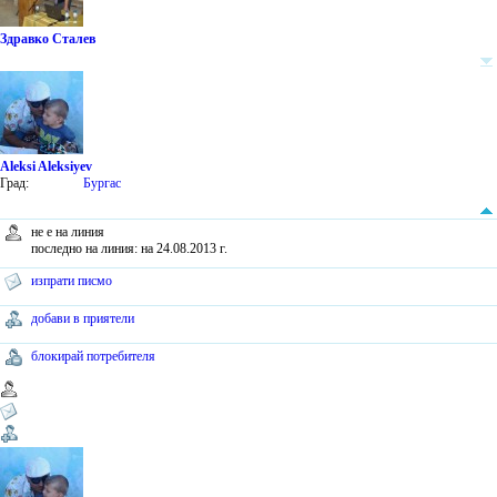
Здравко Сталев
Aleksi Aleksiyev
Град:
Бургас
не е на линия
последно на линия: на 24.08.2013 г.
изпрати писмо
добави в приятели
блокирай потребителя