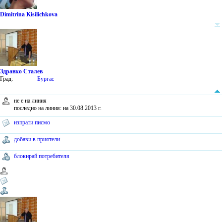
Dimitrina Kisilichkova
Здравко Сталев
Град:
Бургас
не е на линия
последно на линия: на 30.08.2013 г.
изпрати писмо
добави в приятели
блокирай потребителя