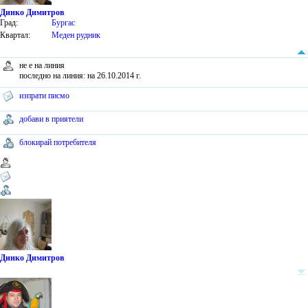
Динко Димитров
Град:
Бургас
Квартал:
Меден рудник
не е на линия
последно на линия: на 26.10.2014 г.
изпрати писмо
добави в приятели
блокирай потребителя
Динко Димитров