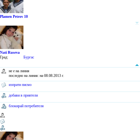
Plamen Petrov 10
Nati Ruseva
Град:
Бургас
не е на линия
последно на линия: на 08.08.2013 г.
изпрати писмо
добави в приятели
блокирай потребителя