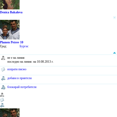
Denica Bakalova
Plamen Petrov 10
Град:
Бургас
не е на линия
последно на линия: на 10.08.2013 г.
изпрати писмо
добави в приятели
блокирай потребителя