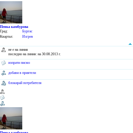
Пенка камбурова
Град:
Бургас
Квартал:
Изгрев
не е на линия
последно на линия: на 30.08.2013 г.
изпрати писмо
добави в приятели
блокирай потребителя
Пенка камбурова