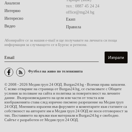
Анализи
тел.: 0887 45 24 24
Интервю
office@mg24.bg
Интересно
Екип
Видео
Правила
Абонирайте се за нашия e-mail и ще получавате на личната си поща
информация за случващото се в Бургас и региона.
Email
Футбол на живо по телевизията
© 2008 - 2026 Медия груп 24 ООД. Burgas24.bg - Всички права запазени.
С всяко отваряне на страница от Burgas24.bg, се съгласявате с Общите
условия за ползване на сайта и политика за поверителност на личните
данни . Възпроизвеждането на цели или части от текста или
изображенията става след изрично писмено разрешение на Медия груп
24 ООД. Мненията изразени във форумите и коментарите към статиите са
собственост на авторите им и Медия груп 24 ООД не носи отговорност за
тях. Поставянето на връзки към материали в Burgas24.bg е свободно.
Сайтът е разработен от Медия груп 24 ООД.