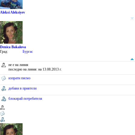
Aleksi Aleksiyev
Denica Bakalova
Град:
Бургас
не е на линия
последно на линия: на 13.08.2013 г.
изпрати писмо
добави в приятели
блокирай потребителя