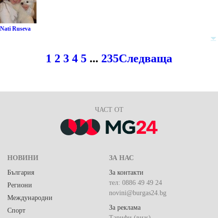
Nati Ruseva
1
2
3
4
5
...
235
Следваща
ЧАСТ ОТ
НОВИНИ
ЗА НАС
България
За контакти
тел: 0886 49 49 24
Региони
novini@burgas24.bg
Международни
За реклама
Спорт
Тарифи (виж)