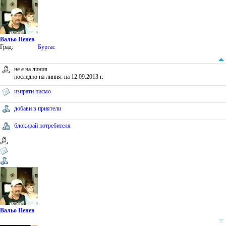
Вальо Пенев
Град:
Бургас
не е на линия
последно на линия: на 12.09.2013 г.
изпрати писмо
добави в приятели
блокирай потребителя
Вальо Пенев