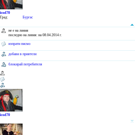
icod70
Град:
Бургас
не е на линия
последно на линия: на 08.04.2014 г.
изпрати писмо
добави в приятели
блокирай потребителя
icod70