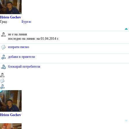
Hristo Gochev
Град:
Бургас
не е на линия
последно на линия: на 01.04.2014 г.
изпрати писмо
добави в приятели
блокирай потребителя
Hristo Gochev