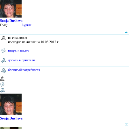
Sonja Dusheva
Град:
Бургас
не е на линия
последно на линия: на 10.05.2017 г.
изпрати писмо
добави в приятели
блокирай потребителя
Sonja Dusheva