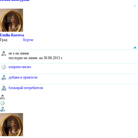
Emilia Kurteva
Град:
Бургас
не е на линия
последно на линия: на 30.08.2013 г.
изпрати писмо
добави в приятели
блокирай потребителя