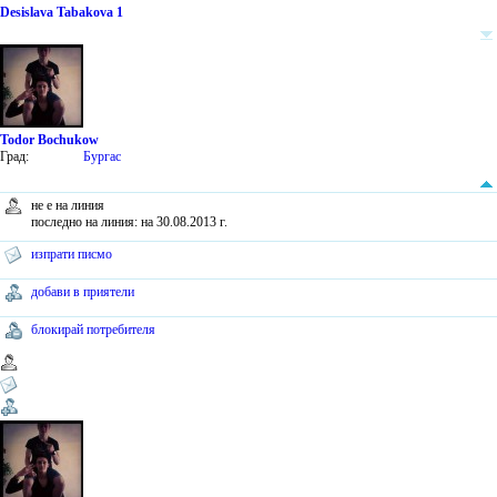
Desislava Tabakova 1
Todor Bochukow
Град:
Бургас
не е на линия
последно на линия: на 30.08.2013 г.
изпрати писмо
добави в приятели
блокирай потребителя