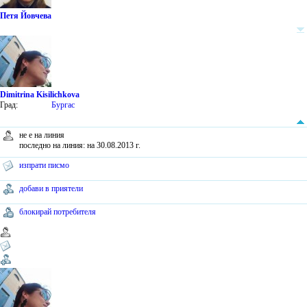
Петя Йовчева
Dimitrina Kisilichkova
Град:
Бургас
не е на линия
последно на линия: на 30.08.2013 г.
изпрати писмо
добави в приятели
блокирай потребителя