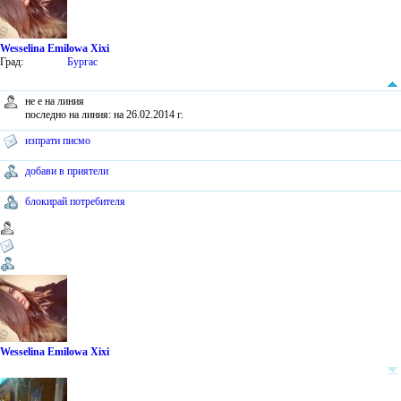
Wesselina Emilowa Xixi
Град:
Бургас
не е на линия
последно на линия: на 26.02.2014 г.
изпрати писмо
добави в приятели
блокирай потребителя
Wesselina Emilowa Xixi