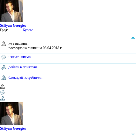
Stiliyan Georgiev
Град:
Бургас
не е на линия
последно на линия: на 03.04.2018 г.
изпрати писмо
добави в приятели
блокирай потребителя
Stiliyan Georgiev