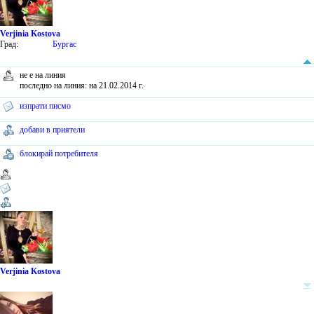
Verjinia Kostova
Град:
Бургас
не е на линия
последно на линия: на 21.02.2014 г.
изпрати писмо
добави в приятели
блокирай потребителя
Verjinia Kostova