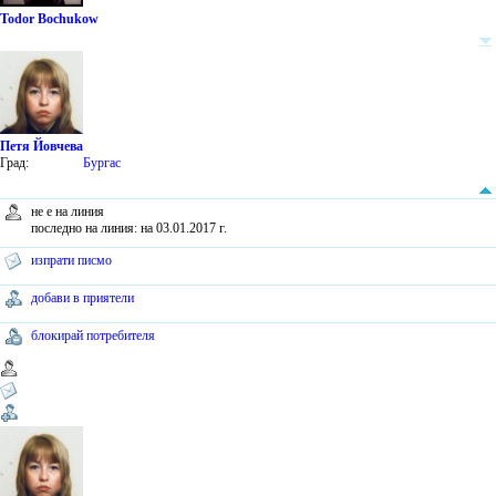
Todor Bochukow
Петя Йовчева
Град:
Бургас
не е на линия
последно на линия: на 03.01.2017 г.
изпрати писмо
добави в приятели
блокирай потребителя