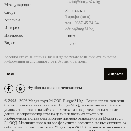
novini@burgas24.bg
Международни
За реклама
Спорт
Тарифи (виж)
Анализи
тел.: 0887 45 24 24
Интервю
office@mg24.bg
Интересно
Екип
Видео
Правила
Абонирайте се за нашия e-mail и ще получавате на личната си поща
информация за случващото се в Бургас и региона.
Email
Футбол на живо по телевизията
© 2008 - 2026 Медия груп 24 ООД. Burgas24.bg - Всички права запазени.
С всяко отваряне на страница от Burgas24.bg, се съгласявате с Общите
условия за ползване на сайта и политика за поверителност на личните
данни . Възпроизвеждането на цели или части от текста или
изображенията става след изрично писмено разрешение на Медия груп
24 ООД. Мненията изразени във форумите и коментарите към статиите са
собственост на авторите им и Медия груп 24 ООД не носи отговорност за